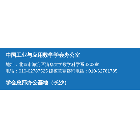
中国工业与应用数学学会办公室
地址：北京市海淀区清华大学数学科学系B202室
电话：010-62787525 建模竞赛咨询电话：010-62781785
学会总部办公基地（长沙）
地址：湖南省长沙市龙喜路2号星沙区块链产业园三楼
电话：0731-86207515
学会邮箱：office@csiam.org.cn
战略合作伙伴