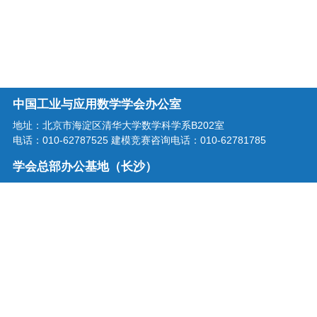
中国工业与应用数学学会办公室
地址：北京市海淀区清华大学数学科学系B202室
电话：010-62787525 建模竞赛咨询电话：010-62781785
学会总部办公基地（长沙）
地址：湖南省长沙市龙喜路2号星沙区块链产业园三楼
电话：0731-86207515
学会邮箱：office@csiam.org.cn
战略合作伙伴