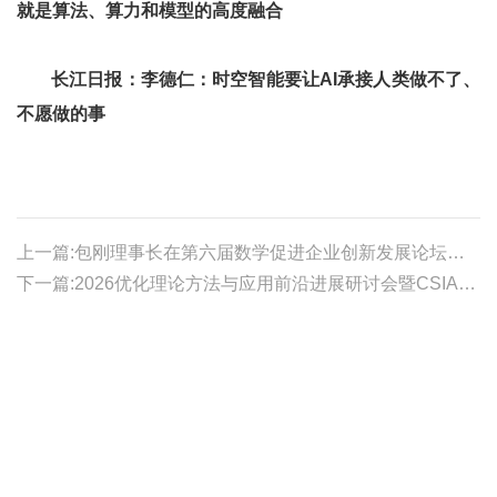
就是算法、算力和模型的高度融合
长江日报：
李德仁：时空智能要让AI承接人类做不了、
不愿做的事
上一篇:包刚理事长在第六届数学促进企业创新发展论坛开幕式上的讲话
下一篇:2026优化理论方法与应用前沿进展研讨会暨CSIAM优化及其应用专业委员会（筹）成立大会在成都召开