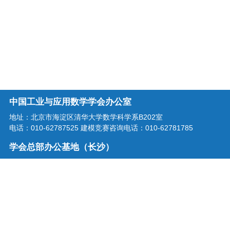
中国工业与应用数学学会办公室
地址：北京市海淀区清华大学数学科学系B202室
电话：010-62787525 建模竞赛咨询电话：010-62781785
学会总部办公基地（长沙）
地址：湖南省长沙市龙喜路2号星沙区块链产业园三楼
电话：0731-86207515
学会邮箱：office@csiam.org.cn
战略合作伙伴