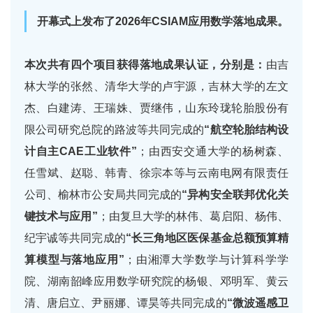
开幕式上发布了2026年CSIAM应用数学落地成果。
本次共有四个项目获得落地成果认证，分别是：
由吉
林大学的张然、清华大学的卢宇源，吉林大学的左文
杰、白建涛、王瑞姝、贾继伟，山东玲珑轮胎股份有
限公司研究总院的路波等共同完成的
“航空轮胎结构设
计自主CAE工业软件”
；由西安交通大学的杨树森、
任雪斌、赵聪、韩青、徐宗本等与云南电网有限责任
公司、榆林市公安局共同完成的
“异构安全联邦优化关
键技术与应用”
；由复旦大学的林伟、葛启阳、杨伟、
纪宇诚等共同完成的
“长三角地区医保基金总额预算精
算模型与落地应用”
；由湘潭大学数学与计算科学学
院、湖南韶峰应用数学研究院的杨银、邓明军、黄云
清、唐启立、尹丽娜、谭昊等共同完成的
“微波遥感卫