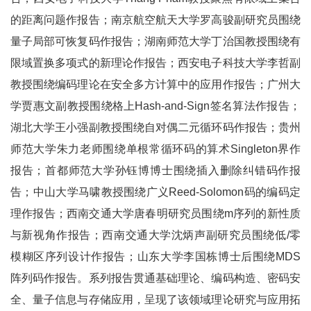
的距离问题作报告；南京航空航天大学罗高骏副研究员围绕
量子局部可恢复码作报告；湖南师范大学丁治国教授围绕有
限域置换多项式的新理论作报告；西安电子科技大学李哲副
教授围绕编码理论在安全多方计算中的应用作报告；广州大
学贾惠文副教授围绕格上Hash-and-Sign签名算法作报告；
湖北大学王小强副教授围绕自对偶二元循环码作报告；贵州
师范大学朱力老师围绕单根常循环码的算术Singleton界作
报告；首都师范大学孙钰博博士围绕插入删除纠错码作报
告；中山大学马啸教授围绕广义Reed-Solomon码的编码定
理作报告；西南交通大学唐春明研究员围绕m序列的新性质
与新视角作报告；西南交通大学沈炳声副研究员围绕低/零
模糊区序列设计作报告；山东大学李国栋博士后围绕MDS
阵列码作报告。系列报告贯通基础理论、编码构造、密码安
全、量子信息与存储应用，呈现了该领域理论研究与应用拓