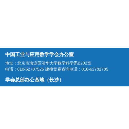
中国工业与应用数学学会办公室
地址：北京市海淀区清华大学数学科学系B202室
电话：010-62787525 建模竞赛咨询电话：010-62781785
学会总部办公基地（长沙）
地址：湖南省长沙市龙喜路2号星沙区块链产业园三楼
电话：0731-86207515
学会邮箱：office@csiam.org.cn
战略合作伙伴