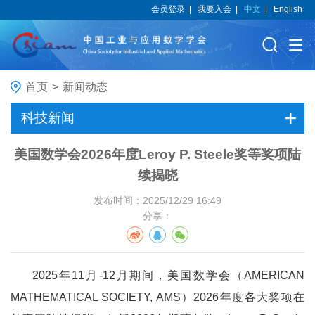
会员登录
|
我要入会
|
中文
|
English
首页
>
新闻动态
科技新闻
美国数学会2026年度Leroy P. Steele奖等奖项陆
续揭晓
发布时间：2025/12/29 16:49
分享：
202
5
年
1
1
月
-12
月期间，美国数学会（
AMERICAN
MATHEMATICAL SOCIETY, AMS
）
202
6
年度
各大奖项在