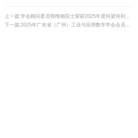
上一篇:学会顾问委员鄂维南院士荣获2025年度何梁何利基金科学与技术进步奖
下一篇:2025年广东省（广州）工业与应用数学学会会员代表大会、学术年会暨数模竞赛颁奖大会顺利召开