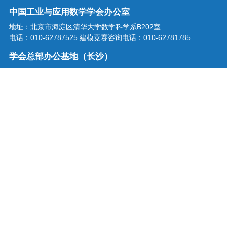
中国工业与应用数学学会办公室
地址：北京市海淀区清华大学数学科学系B202室
电话：010-62787525 建模竞赛咨询电话：010-62781785
学会总部办公基地（长沙）
地址：湖南省长沙市龙喜路2号星沙区块链产业园三楼
电话：0731-86207515
学会邮箱：office@csiam.org.cn
战略合作伙伴
扫描二维码关注中国工业与应用
数学学会微信公众号
中国工业与应用数学学会 版权所有
京ICP备18063763号-1
技术支持：中科服