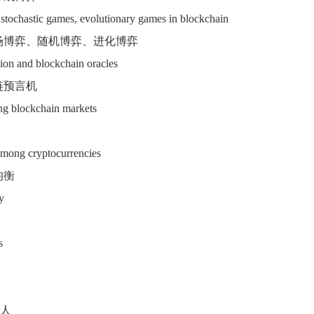
stochastic games, evolutionary games in blockchain
场博弈、随机博弈、进化博弈
tion and blockchain oracles
链预言机
g blockchain markets
among cryptocurrencies
均衡
y
s
人