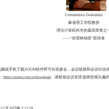
Constantinos Daskalakis
麻省理工学院教授
理论计算机科学的最高荣誉之
——“
奈望林纳奖
”
获得者
脑或手机下载ZOOM
软件即可在线参会，会议链接和会议
ID
会
：
https://zoom.com.cn/download
。
请根据会议安排选择您感兴趣
！
年
11
月
20
日晚上
11:59