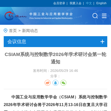
会员登录
|
我要入会
|
中文
|
English
首页
>
新闻动态
会议信息
CSIAM系统与控制数学2026年学术研讨会第一轮
通知
发布时间：2026/05/29 16:46
分享：
中国工业与应用数学学会
（
CSIAM
）
系统与控制数学
202
6
年学术研讨会将于
202
6
年
11
月
13
-1
6
日在
复旦大学
召