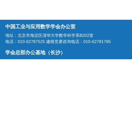
中国工业与应用数学学会办公室
地址：北京市海淀区清华大学数学科学系B202室
电话：010-62787525 建模竞赛咨询电话：010-62781785
学会总部办公基地（长沙）
地址：湖南省长沙市龙喜路2号星沙区块链产业园三楼
电话：0731-86207515
学会邮箱：office@csiam.org.cn
战略合作伙伴
扫描二维码关注中国工业与应用
数学学会微信公众号