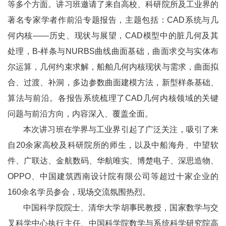
等多个方面。讲习班邀请了来自高校、科研院所及工业界的
著名专家学者作前沿专题报告，主题包括：CAD系统与几
何内核——历史、现状与展望，CAD模型中的脏几何及其
处理，B-样条与NURBS曲线曲面基础，曲面求交与实体布
尔运算，几何约束求解，船舶几何内核现状与需求，曲面拟
合、过渡、补洞，多边参数曲面建模方法，新型样条基础、
算法与前沿。各报告系统梳理了CAD几何内核领域的关键
问题与前沿方向，内容深入、覆盖全面。
本次讲习班在学界与工业界引起了广泛关注，吸引了来
自20余家高校及科研院所的师生，以及中船海舟、中望软
件、广联达、金航数码、华航唯实、博楚电子、深思造物、
OPPO、中国建筑西南设计院有限公司等超过十家企业的
160余名学员参会，现场交流氛围热烈。
中国科学院院士、清华大学胡事民教授，国家数学与交
叉科学中心执行主任、中国科学院数学与系统科学研究院高