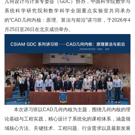
几何设计与计算专委会（
GDC
）协办，中国科学院数学与
系统科学研究院和数学科学全国重点实验室共同承办
的“
CAD
几何内核：原理、算法与前沿”讲习班，于
2026
年
4
月
25
日至
26
日在北京成功举办。
本次讲习班以CAD几何内核为主题，围绕几何内核的理
论基础与工程实践，精心设计了系统化的课程体系，涵盖领
域核心方法、关键技术、工程问题、行业需求以及最新发展